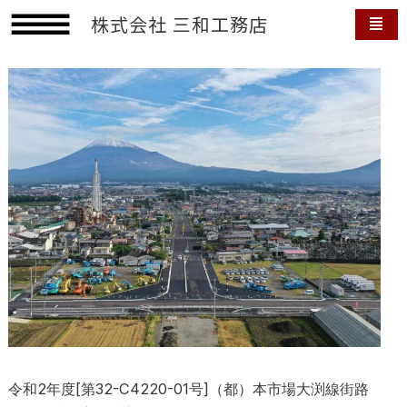
内
株式会社 三和工務店
容
を
ス
キ
ッ
プ
令和2年度[第32-C4220-01号]（都）本市場大渕線街路